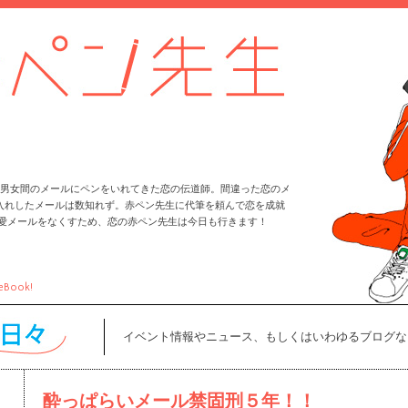
男女間のメールにペンをいれてきた恋の伝道師。間違った恋のメ
入れしたメールは数知れず。赤ペン先生に代筆を頼んで恋を成就
恋愛メールをなくすため、恋の赤ペン先生は今日も行きます！
eBook!
イベント情報やニュース、もしくはいわゆるブログな
酔っぱらいメール禁固刑５年！！