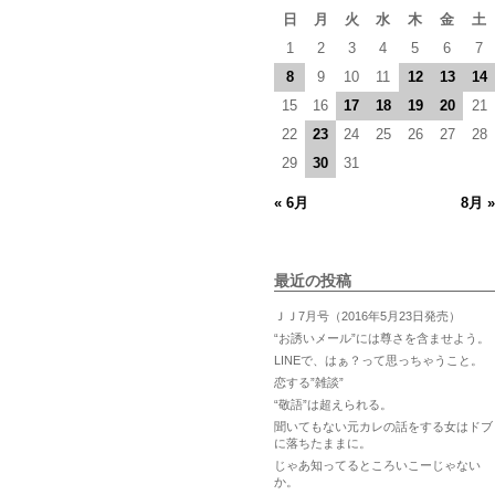
日
月
火
水
木
金
土
1
2
3
4
5
6
7
8
9
10
11
12
13
14
15
16
17
18
19
20
21
22
23
24
25
26
27
28
29
30
31
« 6月
8月 »
最近の投稿
ＪＪ7月号（2016年5月23日発売）
“お誘いメール”には尊さを含ませよう。
LINEで、はぁ？って思っちゃうこと。
恋する”雑談”
“敬語”は超えられる。
聞いてもない元カレの話をする女はドブ
に落ちたままに。
じゃあ知ってるところいこーじゃない
か。