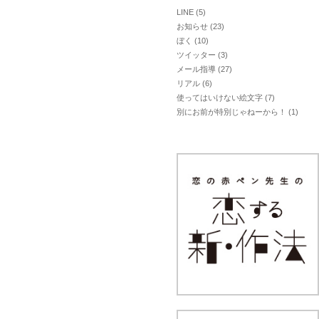
LINE
(5)
お知らせ
(23)
ぼく
(10)
ツイッター
(3)
メール指導
(27)
リアル
(6)
使ってはいけない絵文字
(7)
別にお前が特別じゃねーから！
(1)