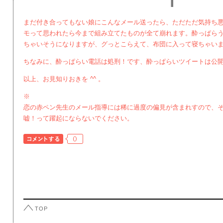
まだ付き合ってもない娘にこんなメール送ったら、ただただ気持ち
モって思われたら今まで組み立てたものが全て崩れます。酔っぱら
ちゃいそうになりますが、グっとこらえて、布団に入って寝ちゃい
ちなみに、酔っぱらい電話は処刑！です、酔っぱらいツイートは公
以上、お見知りおきを ^^ 。
※
恋の赤ペン先生のメール指導には稀に過度の偏見が含まれすので、
嘘！って躍起にならないでください。
0
TOP