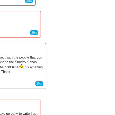
返信
返信
spect with the people that you
 done to the Sunday School
the right time
It’s amazing
. Thank
返信
e up early to write I get