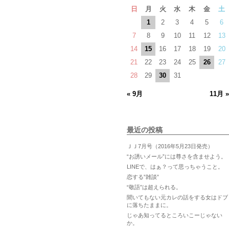
日
月
火
水
木
金
土
1
2
3
4
5
6
7
8
9
10
11
12
13
14
15
16
17
18
19
20
21
22
23
24
25
26
27
28
29
30
31
« 9月
11月 »
最近の投稿
ＪＪ7月号（2016年5月23日発売）
“お誘いメール”には尊さを含ませよう。
LINEで、はぁ？って思っちゃうこと。
恋する”雑談”
“敬語”は超えられる。
聞いてもない元カレの話をする女はドブ
に落ちたままに。
じゃあ知ってるところいこーじゃない
か。