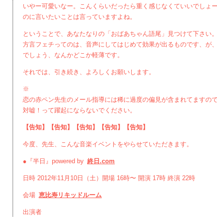
いやー可愛いなー。こんくらいだったら重く感じなくていいでしょ
のに言いたいことは言っていますよね。
ということで、あなたなりの「おばあちゃん語尾」見つけて下さい
方言フェチってのは、音声にしてはじめて効果が出るものです、が
でしょう、なんかどこか軽薄です。
それでは、引き続き、よろしくお願いします。
※
恋の赤ペン先生のメール指導には稀に過度の偏見が含まれてますの
対嘘！って躍起にならないでください。
【告知】【告知】【告知】【告知】【告知】
今度、先生、こんな音楽イベントをやらせていただきます。
●『半日』powered by
終日.com
日時 2012年11月10日（土）開場 16時〜 開演 17時 終演 22時
会場
恵比寿リキッドルーム
出演者