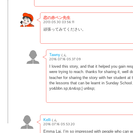
恋の赤ペン先生
2013.05.30 03:56:11
頑張ってみてください。
Tawny
くん
2016.07.16 05:37:09
I loved this story, and that it helped you gain re
were trying to reach. thanks for sharing it, well
teacher for sharing the story with her student at 
the lessons that can be learnt in Sunday School
yo&bbn.sp;&n&sp;| unbsp;
Kelli
くん
2016.07.16 05:53:20
Emma Lai, I’m so impressed with people who can wak