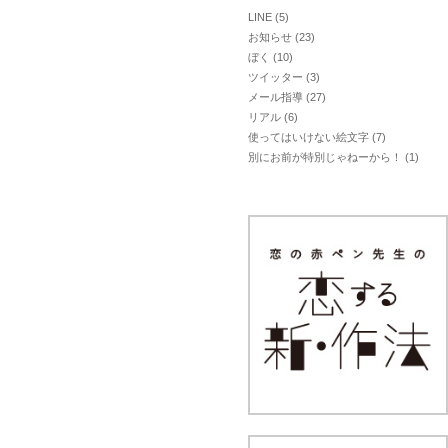
LINE
(5)
お知らせ
(23)
ぼく
(10)
ツイッター
(3)
メール指導
(27)
リアル
(6)
使ってはいけない絵文字
(7)
別にお前が特別じゃねーから！
(1)