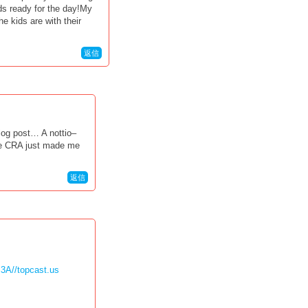
ds ready for the day!My
e kids are with their
返信
log post… A nottio–
he CRA just made me
返信
%3A//topcast.us