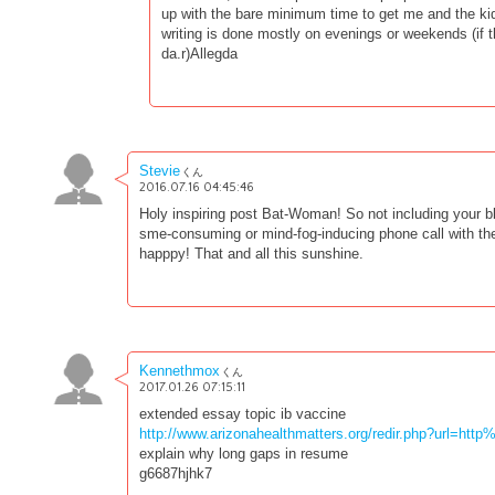
up with the bare minimum time to get me and the ki
writing is done mostly on evenings or weekends (if th
da.r)Allegda
Stevie
くん
2016.07.16 04:45:46
Holy inspiring post Bat-Woman! So not including your b
sme-consuming or mind-fog-inducing phone call with t
happpy! That and all this sunshine.
Kennethmox
くん
2017.01.26 07:15:11
extended essay topic ib vaccine
http://www.arizonahealthmatters.org/redir.php?url=http
explain why long gaps in resume
g6687hjhk7