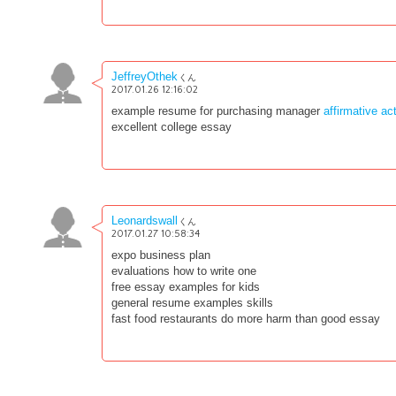
JeffreyOthek
くん
2017.01.26 12:16:02
example resume for purchasing manager
affirmative ac
excellent college essay
Leonardswall
くん
2017.01.27 10:58:34
expo business plan
evaluations how to write one
free essay examples for kids
general resume examples skills
fast food restaurants do more harm than good essay