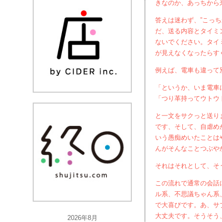
きなのか、あっちから
答えは迷わず、”こっ
だ、送る内容とタイミ
ないでください。タイ
が見えなくなったらす
例えば、電車も違って
「というか、いま電車
「つり革持ってウトウ
と一文をサクっと送り
です、そして、自虐め
いう愚痴めいたことはや
んがそんなことつぶや
それはそれとして、そ
この流れで通常の会話
ル系、不思議ちゃん系
で大喜びです。あ、サ
大丈夫です。そうそう
2026年8月