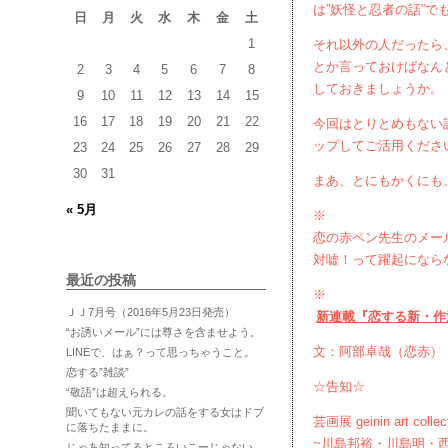
は”妖怪と忍者の話”で
日
月
火
水
木
金
土
1
それ以外の人だったら、
とか言っておけばなん
2
3
4
5
6
7
8
しておきましょうか。
9
10
11
12
13
14
15
16
17
18
19
20
21
22
今回はとりとめもない
ップしてご活用くださ
23
24
25
26
27
28
29
30
31
まあ、とにもかくにも、
« 5月
※
恋の赤ペン先生のメー
対嘘！って躍起になら
最近の投稿
※
ＪＪ7月号（2016年5月23日発売）
新連載『恋する新・作
“お誘いメール”には尊さを含ませよう。
文：阿部卓哉（恋赤）
LINEで、はぁ？って思っちゃうこと。
恋する”雑談”
☆告知☆
“敬語”は超えられる。
聞いてもない元カレの話をする女はドブ
芸画展 geinin art collec
に落ちたままに。
~川島邦裕・川島明・
じゃあ知ってるところいこーじゃない