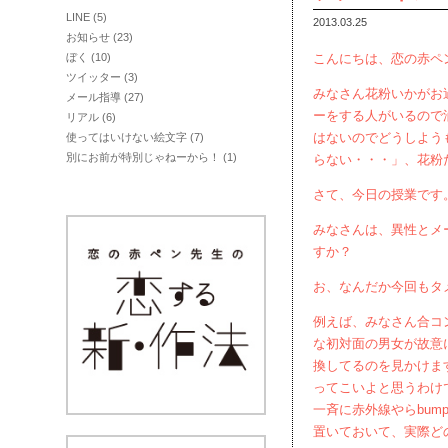
LINE
(5)
2013.03.25
お知らせ
(23)
ぼく
(10)
こんにちは、恋の赤ペ
ツイッター
(3)
みなさん花粉いかがお
メール指導
(27)
ーをする人がいるので
リアル
(6)
はないのでどうしよう
使ってはいけない絵文字
(7)
別にお前が特別じゃねーから！
(1)
らない・・・」、花粉
さて、今日の授業です
みなさんは、異性とメ
すか？
お、なんだか今回もタ
例えば、みなさん合コ
な初対面の男女が故意
換してるのを見かけま
ってこいよと思うわけ
一斉に赤外線やらbu
置いておいて、実際ど