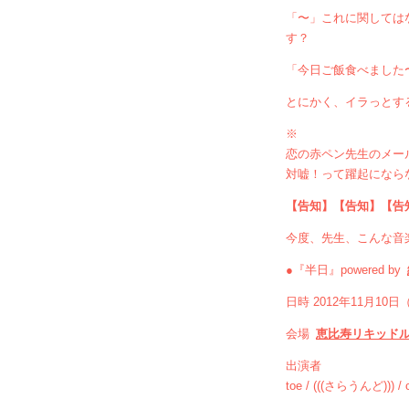
「〜」これに関しては
す？
「今日ご飯食べました
とにかく、イラっとす
※
恋の赤ペン先生のメー
対嘘！って躍起になら
【告知】【告知】【告
今度、先生、こんな音
●『半日』powered by
日時 2012年11月10日
会場
恵比寿リキッド
出演者
toe / (((さらうんど)))