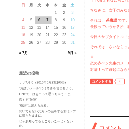
→ 代替えもなにもこ
日
月
火
水
木
金
土
ちなみに、女子のみな
1
2
3
4
5
6
7
8
9
10
それは、
茶魔語
です
最後っていうか各所、
11
12
13
14
15
16
17
18
19
20
21
22
23
24
今日のサブタイトル「
25
26
27
28
29
30
31
それでは、さいならっ
« 7月
9月 »
※
恋の赤ペン先生のメー
対嘘！って躍起になら
最近の投稿
4
ＪＪ7月号（2016年5月23日発売）
“お誘いメール”には尊さを含ませよう。
LINEで、はぁ？って思っちゃうこと。
恋する”雑談”
“敬語”は超えられる。
聞いてもない元カレの話をする女はドブ
に落ちたままに。
じゃあ知ってるところいこーじゃない
か。
コメント