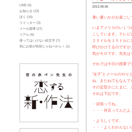
LINE
(5)
2013.08.06
お知らせ
(23)
ぼく
(10)
暑い夏いかがお過ごし
ツイッター
(3)
いまアメリカのいくつ
メール指導
(27)
こしています。テレビ
リアル
(6)
２５ドルを１５ドルに
使ってはいけない絵文字
(7)
別にお前が特別じゃねーから！
(1)
呼びかけてるのですが
気がモロです。先生は
それでは今日の授業で
“女子”とメールのや
ね、またねでもなんで
その定型さにたまに、
それは下記です。
・頑張ってね。
・・・何言ってんだよ
・よろしくです。
・・・よくわかんない