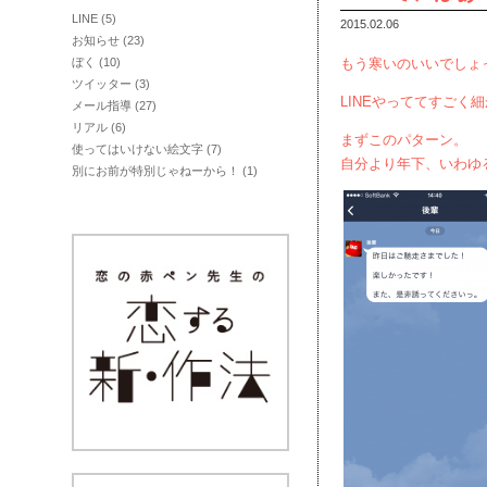
LINE
(5)
2015.02.06
お知らせ
(23)
ぼく
(10)
もう寒いのいいでしょ
ツイッター
(3)
LINEやっててすご
メール指導
(27)
リアル
(6)
まずこのパターン。
使ってはいけない絵文字
(7)
自分より年下、いわゆ
別にお前が特別じゃねーから！
(1)