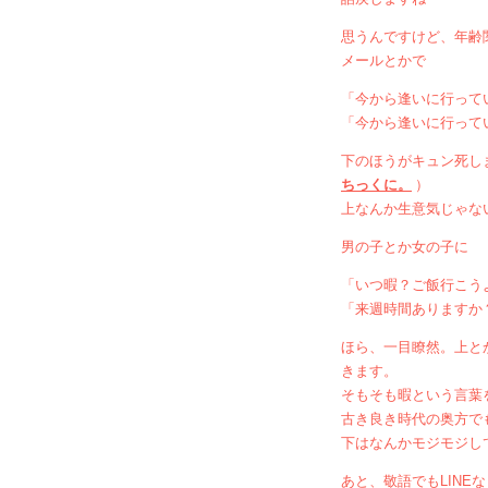
思うんですけど、年齢
メールとかで
「今から逢いに行って
「今から逢いに行って
下のほうがキュン死し
ちっくに。
）
上なんか生意気じゃな
男の子とか女の子に
「いつ暇？ご飯行こう
「来週時間ありますか
ほら、一目瞭然。上と
きます。
そもそも暇という言葉
古き良き時代の奥方で
下はなんかモジモジし
あと、敬語でもLIN