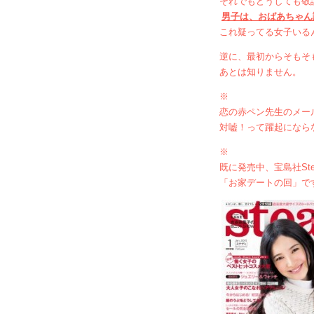
それでもどうしても敬
男子は、おばあちゃん
これ疑ってる女子いる
逆に、最初からそもそ
あとは知りません。
※
恋の赤ペン先生のメー
対嘘！って躍起になら
※
既に発売中、宝島社St
「お家デートの回」で