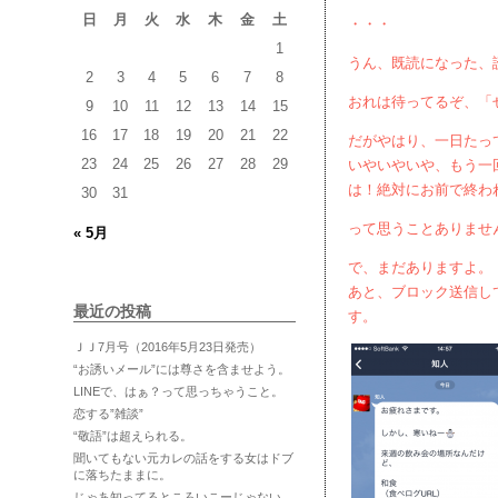
日
月
火
水
木
金
土
・・・
1
うん、既読になった、
2
3
4
5
6
7
8
おれは待ってるぞ、「
9
10
11
12
13
14
15
16
17
18
19
20
21
22
だがやはり、一日たっ
23
24
25
26
27
28
29
いやいやいや、もう一
は！絶対にお前で終わ
30
31
って思うことありませ
« 5月
で、まだありますよ。
あと、ブロック送信し
最近の投稿
す。
ＪＪ7月号（2016年5月23日発売）
“お誘いメール”には尊さを含ませよう。
LINEで、はぁ？って思っちゃうこと。
恋する”雑談”
“敬語”は超えられる。
聞いてもない元カレの話をする女はドブ
に落ちたままに。
じゃあ知ってるところいこーじゃない