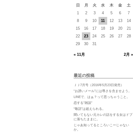
日
月
火
水
木
金
土
1
2
3
4
5
6
7
8
9
10
11
12
13
14
15
16
17
18
19
20
21
22
23
24
25
26
27
28
29
30
31
« 11月
2月 »
最近の投稿
ＪＪ7月号（2016年5月23日発売）
“お誘いメール”には尊さを含ませよう。
LINEで、はぁ？って思っちゃうこと。
恋する”雑談”
“敬語”は超えられる。
聞いてもない元カレの話をする女はドブ
に落ちたままに。
じゃあ知ってるところいこーじゃない
か。