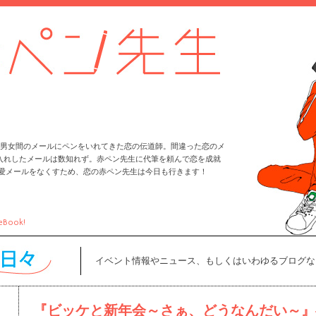
男女間のメールにペンをいれてきた恋の伝道師。間違った恋のメ
入れしたメールは数知れず。赤ペン先生に代筆を頼んで恋を成就
恋愛メールをなくすため、恋の赤ペン先生は今日も行きます！
eBook!
イベント情報やニュース、もしくはいわゆるブログな
『ビッケと新年会～さぁ、どうなんだい～』