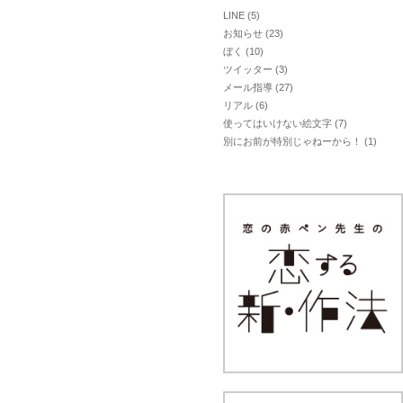
LINE
(5)
お知らせ
(23)
ぼく
(10)
ツイッター
(3)
メール指導
(27)
リアル
(6)
使ってはいけない絵文字
(7)
別にお前が特別じゃねーから！
(1)