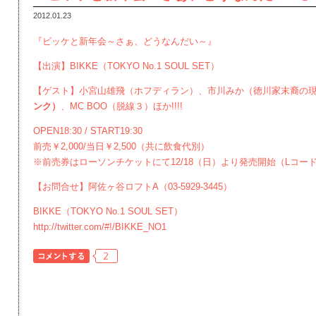
2012.01.23
『ビッケと新年会～さぁ、どうなんだい～』
【出演】BIKKE（TOKYO No.1 SOUL SET）
【ゲスト】小宮山雄飛（ホフディラン）、市川みか（徳川家末裔の
ンク）
、MC BOO（脱線３）ほか!!!!
OPEN18:30 / START19:30
前売￥2,000/当日￥2,500（共に飲食代別）
※前売券はローソンチケットにて12/18（日）より発売開始（Lコード：
【お問合せ】阿佐ヶ谷ロフトA（03-5929-3445）
BIKKE（TOKYO No.1 SOUL SET）
http://twitter.com/#!/BIKKE_NO1
2