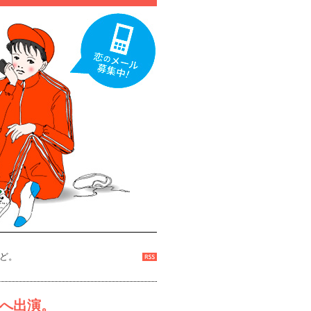
ど。
へ出演。