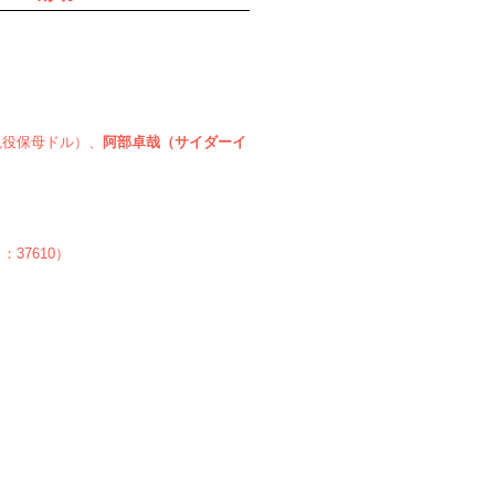
現役保母ドル）、
阿部卓哉（サイダーイ
37610）