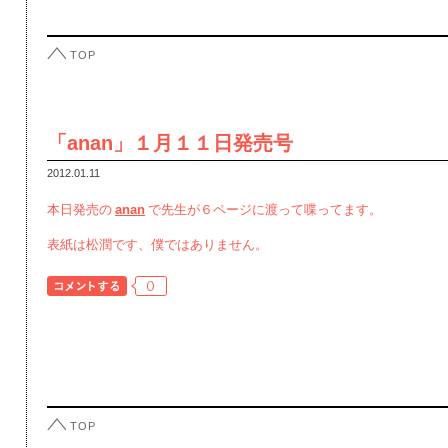
TOP
「anan」１月１１日発売号
2012.01.11
本日発売の
anan
で先生が６ページに渡って喋ってます。
表紙は松潤です、僕ではありません。
0
TOP